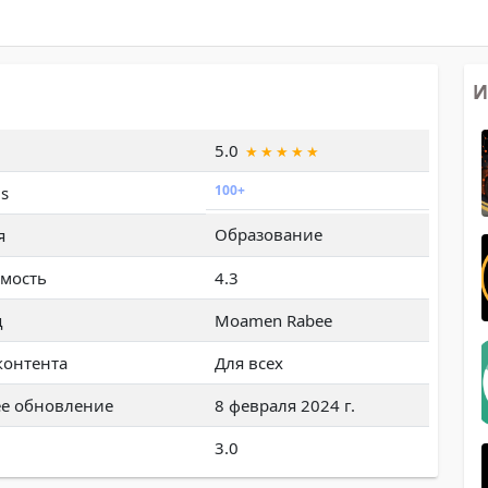
И
5.0
100+
s
Образование
я
мость
4.3
ц
Moamen Rabee
контента
Для всех
е обновление
8 февраля 2024 г.
3.0