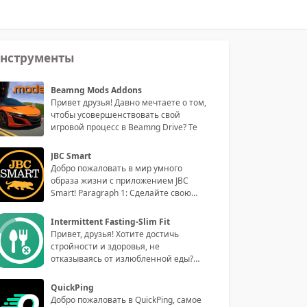
нструменты
Beamng Mods Addons
Привет друзья! Давно мечтаете о том,
чтобы усовершенствовать свой
игровой процесс в Beamng Drive? Те
JBC Smart
Добро пожаловать в мир умного
образа жизни с приложением JBC
Smart! Paragraph 1: Сделайте свою
жизнь
Intermittent Fasting-Slim Fit
Привет, друзья! Хотите достичь
стройности и здоровья, не
отказываясь от излюбленной еды?
Тогда приго
QuickPing
Добро пожаловать в QuickPing, самое