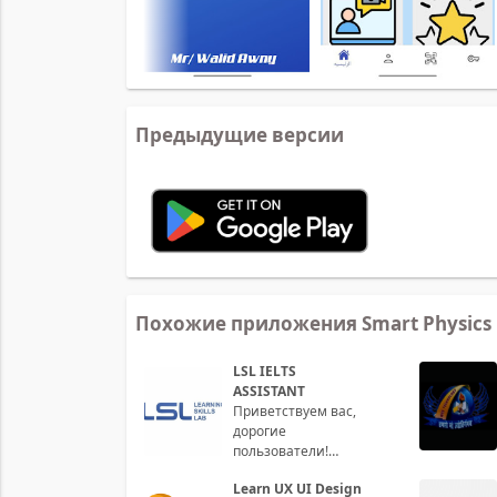
Предыдущие версии
Похожие приложения Smart Physics
LSL IELTS
ASSISTANT
Приветствуем вас,
дорогие
пользователи!
Добро пожаловать
Learn UX UI Design
в увлекательный