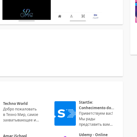
StartSe:
Techno World
Conhecimento do
Добро пожаловать
Agora
Приветствуем вас!
в Техно Мир, самое
Мы рады
захватывающее и
представить вам
инновационное
StartSe:
приложение для
Udemy - Online
Conhecimento do
Amar iSchool
всех поклонников