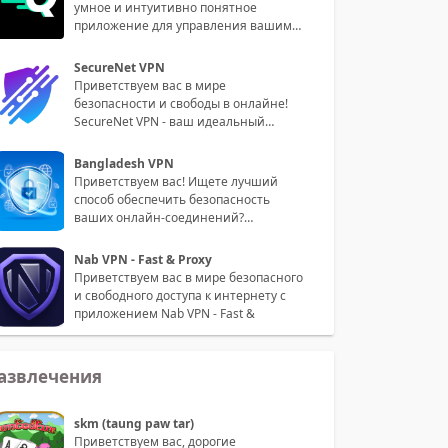
умное и интуитивно понятное
приложение для управления вашими
пин
SecureNet VPN
Приветствуем вас в мире
безопасности и свободы в онлайне!
SecureNet VPN - ваш идеальный
партнер для
Bangladesh VPN
Приветствуем вас! Ищете лучший
способ обеспечить безопасность
ваших онлайн-соединений?
Встречайте на
Nab VPN - Fast & Proxy
Приветствуем вас в мире безопасного
и свободного доступа к интернету с
приложением Nab VPN - Fast &
азвлечения
skm (taung paw tar)
Приветствуем вас, дорогие