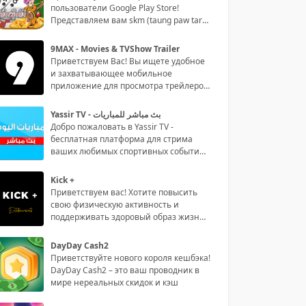
пользователи Google Play Store!
Представляем вам skm (taung paw tar) -
сам
9MAX - Movies & TVShow Trailer
Приветствуем Вас! Вы ищете удобное
и захватывающее мобильное
приложение для просмотра трейлеров
филь
Yassir TV - بث مباشر للمباريات
Добро пожаловать в Yassir TV -
бесплатная платформа для стрима
ваших любимых спортивных событий
на р
Kick +
Приветствуем вас! Хотите повысить
свою физическую активность и
поддерживать здоровый образ жизни?
То
DayDay Cash2
Приветствуйте нового короля кешбэка!
DayDay Cash2 – это ваш проводник в
мире нереальных скидок и кэш