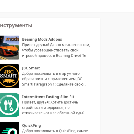
нструменты
Beamng Mods Addons
Привет друзья! Давно мечтаете о том,
чтобы усовершенствовать свой
игровой процесс в Beamng Drive? Те
JBC Smart
Добро пожаловать в мир умного
образа жизни с приложением JBC
Smart! Paragraph 1: Сделайте свою
жизнь
Intermittent Fasting-Slim Fit
Привет, друзья! Хотите достичь
стройности и здоровья, не
отказываясь от излюбленной еды?
Тогда приго
QuickPing
Добро пожаловать в QuickPing, самое