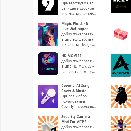
Приветствуем Вас!
Вы ищете удобное
и захватывающее
мобильное
Magic Fluid: 4D
приложение для
Live Wallpaper
просмотра
Добро пожаловать
трейлеров филь
в мир волшебства
и красоты с Magic
Fluid: 4D Live
Wallpaper!
HD MOVIES
Приложение,
Добро пожаловать
которое пр
в мир HD MOVIES –
вашего надежного
партнера для
потрясающего
Coverly: AI Song
кинематографического
Cover & Music
о
Привет! Добро
пожаловать в
Coverly - передовое
приложение,
Security Camera
которое открывает
Mod For MCPE
для вас новые
Добро пожаловать
возможнос