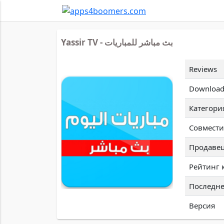
Yassir TV - بث مباشر للمباريات
Reviews
Download
Категори
Совмести
Продаве
Рейтинг 
Последне
Версия