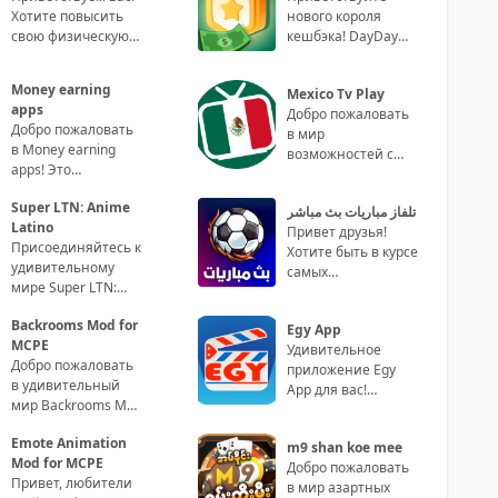
Хотите повысить
нового короля
свою физическую
кешбэка! DayDay
активность и
Cash2 – это ваш
поддерживать
проводник в мире
Money earning
Mexico Tv Play
здоровый образ
нереальных скидок
apps
Добро пожаловать
жизни? То
и кэш
Добро пожаловать
в мир
в Money earning
возможностей с
apps! Это
Mexico Tv Play –
приложение
самым
Super LTN: Anime
предлагает вам
تلفاز مباريات بث مباشر
захватывающим
Latino
уникальную
Привет друзья!
приложением для
Присоединяйтесь к
возможность
Хотите быть в курсе
просмотра
удивительному
зарабаты
самых
мире Super LTN:
захватывающих
Anime Latino!
футбольных
Backrooms Mod for
Устали от того, что
Egy App
матчей в мире
MCPE
ваше время на тел
Удивительное
прямо на своем
Добро пожаловать
приложение Egy
смарт
в удивительный
App для вас!
мир Backrooms Mod
Приветствуем вас в
for MCPE! Если вы
мире Egy App -
Emote Animation
являетесь фанатом
m9 shan koe mee
инновационного
Mod for MCPE
игры Minecraft
Добро пожаловать
приложени
Привет, любители
в мир азартных