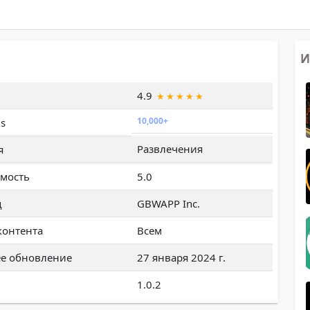
И
4.9
10,000+
s
Развлечения
я
мость
5.0
ц
GBWAPP Inc.
контента
Всем
е обновление
27 января 2024 г.
1.0.2