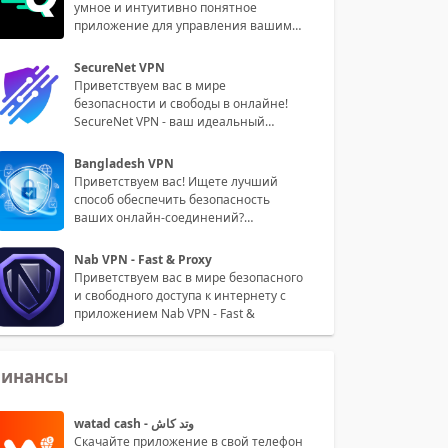
умное и интуитивно понятное
приложение для управления вашими
пин
SecureNet VPN
Приветствуем вас в мире
безопасности и свободы в онлайне!
SecureNet VPN - ваш идеальный
партнер для
Bangladesh VPN
Приветствуем вас! Ищете лучший
способ обеспечить безопасность
ваших онлайн-соединений?
Встречайте на
Nab VPN - Fast & Proxy
Приветствуем вас в мире безопасного
и свободного доступа к интернету с
приложением Nab VPN - Fast &
инансы
watad cash - وتد كاش
Скачайте приложение в свой телефон