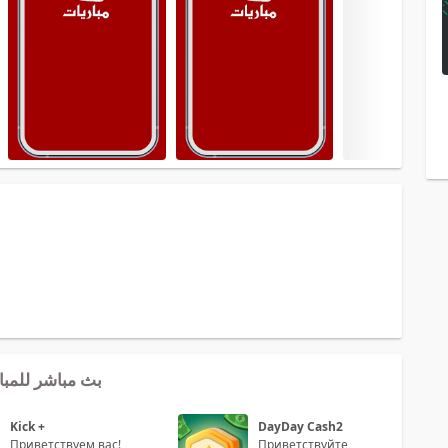
ожения Yassir TV - بث مباشر للمباريات
Kick +
DayDay Cash2
Приветствуем вас!
Приветствуйте