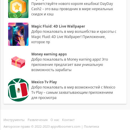
Приветствуйте нового короля кешбэка! DayDay
Cash2 – это ваш проводник в мире нереальных
скидок и кэш
Magic Fluid: 4D Live Wallpaper
Добро пожаловать в мир волшебства и красоты с
Magic Fluid: 4D Live Wallpaper! Приложение,
которое пр
Money earning apps
Добро пожаловать в Money earning apps! Это
приложение предлагает вам уникальную
возможность зарабаты
Mexico Tv Play
Добро пожаловать в мир возможностей с Mexico
Tv Play – самым захватывающим приложением
для просмотра
Инструменты
Развлечения
О нас
Контакт
Авторское право © 2022-2023 apps4boomers.com |
Политика