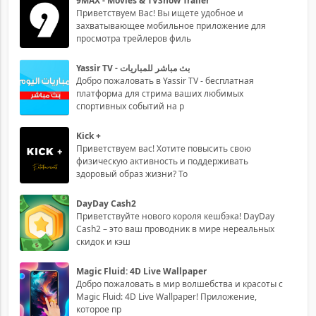
9MAX - Movies & TVShow Trailer
Приветствуем Вас! Вы ищете удобное и
захватывающее мобильное приложение для
просмотра трейлеров филь
Yassir TV - بث مباشر للمباريات
Добро пожаловать в Yassir TV - бесплатная
платформа для стрима ваших любимых
спортивных событий на р
Kick +
Приветствуем вас! Хотите повысить свою
физическую активность и поддерживать
здоровый образ жизни? То
DayDay Cash2
Приветствуйте нового короля кешбэка! DayDay
Cash2 – это ваш проводник в мире нереальных
скидок и кэш
Magic Fluid: 4D Live Wallpaper
Добро пожаловать в мир волшебства и красоты с
Magic Fluid: 4D Live Wallpaper! Приложение,
которое пр