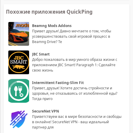
Похожие приложения QuickPing
Beamng Mods Addons
Привет друзья! Давно мечтаете о том, чтобы
усовершенствовать свой игровой процесс в
Beamng Drive? Те
JBC Smart
Добро пожаловать в мир умного образа жизни с
приложением JBC Smart! Paragraph 1: Сделайте
свою жизнь
Intermittent Fasting-Slim Fit
Привет, друзья! Хотите достичь стройности и
здоровья, не отказываясь от излюбленной еды?
Тогда приго
SecureNet VPN
Приветствуем вас в мире безопасности и свободы
в онлайне! SecureNet VPN - ваш идеальный
партнер для