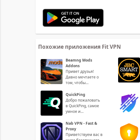
Похожие приложения Fit VPN
Beamng Mods
Addons
Привет друзья!
Давно мечтаете о
том, чтобы
усовершенствовать
свой игровой
QuickPing
процесс в Beamng
Добро пожаловать
Drive? Те
в QuickPing, самое
умное и
интуитивно
понятное
Nab VPN - Fast &
приложение для
Proxy
управления
Приветствуем вас в
вашими пин