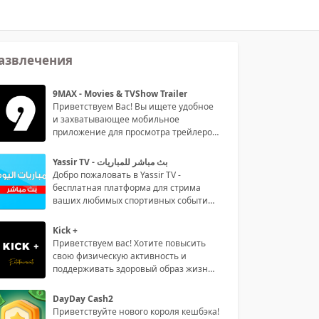
азвлечения
9MAX - Movies & TVShow Trailer
Приветствуем Вас! Вы ищете удобное
и захватывающее мобильное
приложение для просмотра трейлеров
филь
Yassir TV - بث مباشر للمباريات
Добро пожаловать в Yassir TV -
бесплатная платформа для стрима
ваших любимых спортивных событий
на р
Kick +
Приветствуем вас! Хотите повысить
свою физическую активность и
поддерживать здоровый образ жизни?
То
DayDay Cash2
Приветствуйте нового короля кешбэка!