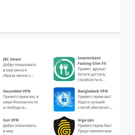
Intermittent
JBC Smart
Fasting-Slim Fit
Добро пожаловать
Привет, друзья!
в мир умного
Хотите достичь
образа жизни с
стройности и
приложением JBC
здоровья, не
Smart! Paragraph 1:
отказываясь от
SecureNet VPN
Bangladesh VPN
Сделайте свою
излюбленной еды?
Приветствуем вас в
Приветствуем вас!
жизнь
Тогда приго
мире безопасности
Ищете лучший
и свободы в
способ обеспечить
онлайне! SecureNet
безопасность
VPN - ваш
ваших онлайн-
Sun VPN
Giga vpn
идеальный
соединений?
Добро пожаловать
Приветствуем Вас!
партнер для
Встречайте на
в мир
Представляем вам