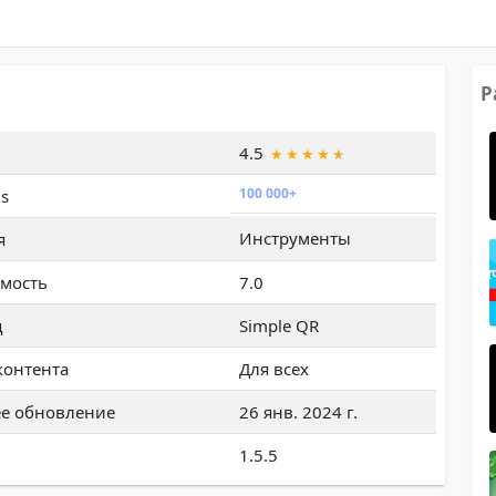
Р
4.5
100 000+
s
Инструменты
я
мость
7.0
ц
Simple QR
контента
Для всех
е обновление
26 янв. 2024 г.
1.5.5