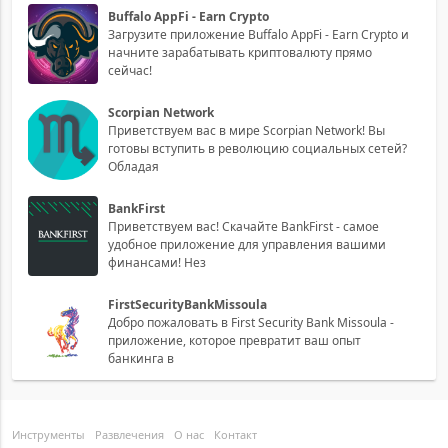
Buffalo AppFi - Earn Crypto
Загрузите приложение Buffalo AppFi - Earn Crypto и
начните зарабатывать криптовалюту прямо
сейчас!
Scorpian Network
Приветствуем вас в мире Scorpian Network! Вы
готовы вступить в революцию социальных сетей?
Обладая
BankFirst
Приветствуем вас! Скачайте BankFirst - самое
удобное приложение для управления вашими
финансами! Нез
FirstSecurityBankMissoula
Добро пожаловать в First Security Bank Missoula -
приложение, которое превратит ваш опыт
банкинга в
Инструменты
Развлечения
О нас
Контакт