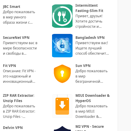
Intermittent
JBC Smart
Fasting-Slim Fit
Добро пожаловать
Привет, друзья!
в мир умного
Хотите достичь
образа жизни с
стройности и
приложением JBC
здоровья, не
Smart! Paragraph 1:
отказываясь от
SecureNet VPN
Bangladesh VPN
Сделайте свою
излюбленной еды?
Приветствуем вас в
Приветствуем вас!
жизнь
Тогда приго
мире безопасности
Ищете лучший
и свободы в
способ обеспечить
онлайне! SecureNet
безопасность
VPN - ваш
ваших онлайн-
Fit VPN
Sun VPN
идеальный
соединений?
Описание: Fit VPN -
Добро пожаловать
партнер для
Встречайте на
это надежный и
в мир
инновационный
безграничной
VPN-сервис,
свободы, где ваша
созданный
онлайн-
ZIP RAR Extractor:
MIUI Downloader &
специально для
безопасность и
Unzip Files
HyperOS
пользователей
конфиденциальность
Добро пожаловать
Добро пожаловать
являю
в ZIP RAR Extractor:
в мир MIUI
Unzip Files -
Downloader &
надежное и
HyperOS –
M2 VPN - Secure
удобное
уникального
Delvin VPN