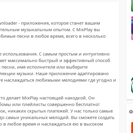
wnloader - приложения, которое станет вашим
ительным музыкальным опытом. С MixPlay вы
юбимые песни в любое время, всего в несколько
е использования. С самым простым и интуитивно
вает максимально быстрый и эффективный способ
е песни, имя исполнителя или выберите
ллекции музыки. Наше приложение адаптировано
ете наслаждаться любимыми мелодиями где угодно и
что делает MixPlay настоящей находкой. Он
ьбомы или плейлисты совершенно бесплатно!
ок, никаких скрытых платежей. У нас только самые
Ф
 до самых уникальных мелодий. Вы сможете создать
 в любое время и наслаждаться ею в высоком