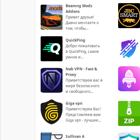
Beamng Mods
Addons
Привет друзья!
Давно мечтаете о
том, чтобы
усовершенствовать
свой игровой
QuickPing
процесс в Beamng
Добро пожаловать
Drive? Те
в QuickPing, самое
умное и
интуитивно
понятное
Nab VPN - Fast &
приложение для
Proxy
управления
Приветствуем вас в
вашими пин
мире безопасного
и свободного
доступа к
интернету с
Giga vpn
приложением Nab
Приветствуем Вас!
VPN - Fast &
Представляем вам
Giga vpn - лучшее
решение для
защиты вашей
Sullivan A
конфиденциальности