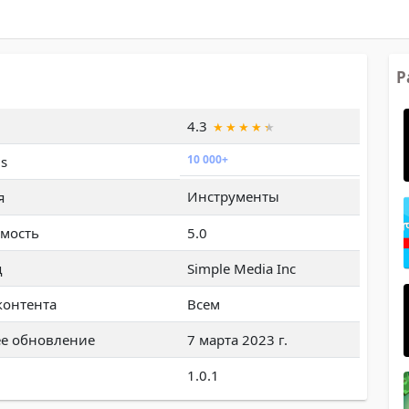
Р
4.3
10 000+
s
Инструменты
я
мость
5.0
ц
Simple Media Inc
контента
Всем
е обновление
7 марта 2023 г.
1.0.1