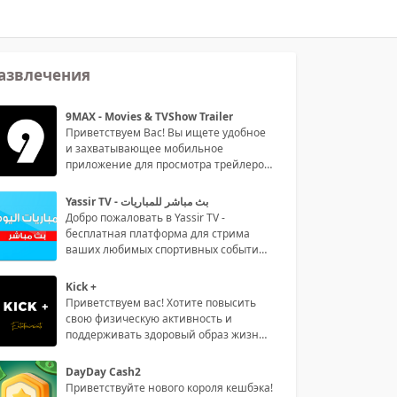
азвлечения
9MAX - Movies & TVShow Trailer
Приветствуем Вас! Вы ищете удобное
и захватывающее мобильное
приложение для просмотра трейлеров
филь
Yassir TV - بث مباشر للمباريات
Добро пожаловать в Yassir TV -
бесплатная платформа для стрима
ваших любимых спортивных событий
на р
Kick +
Приветствуем вас! Хотите повысить
свою физическую активность и
поддерживать здоровый образ жизни?
То
DayDay Cash2
Приветствуйте нового короля кешбэка!