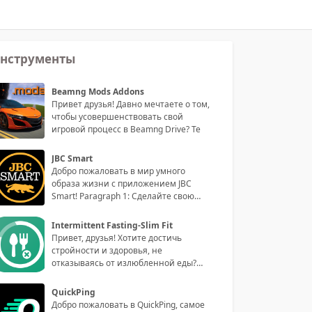
нструменты
Beamng Mods Addons
Привет друзья! Давно мечтаете о том,
чтобы усовершенствовать свой
игровой процесс в Beamng Drive? Те
JBC Smart
Добро пожаловать в мир умного
образа жизни с приложением JBC
Smart! Paragraph 1: Сделайте свою
жизнь
Intermittent Fasting-Slim Fit
Привет, друзья! Хотите достичь
стройности и здоровья, не
отказываясь от излюбленной еды?
Тогда приго
QuickPing
Добро пожаловать в QuickPing, самое