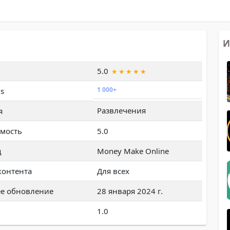
И
5.0
1 000+
s
Развлечения
я
мость
5.0
ц
Money Make Online
контента
Для всех
е обновление
28 января 2024 г.
1.0