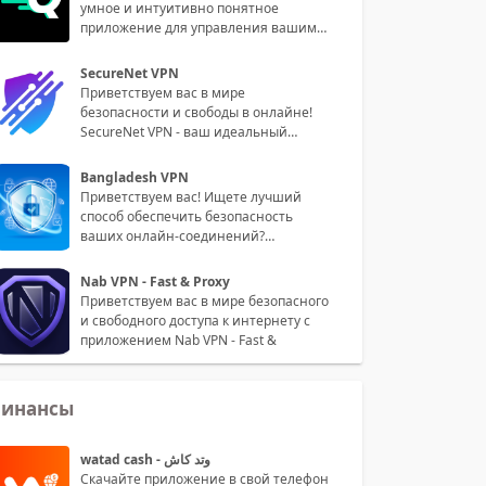
умное и интуитивно понятное
приложение для управления вашими
пин
SecureNet VPN
Приветствуем вас в мире
безопасности и свободы в онлайне!
SecureNet VPN - ваш идеальный
партнер для
Bangladesh VPN
Приветствуем вас! Ищете лучший
способ обеспечить безопасность
ваших онлайн-соединений?
Встречайте на
Nab VPN - Fast & Proxy
Приветствуем вас в мире безопасного
и свободного доступа к интернету с
приложением Nab VPN - Fast &
инансы
watad cash - وتد كاش
Скачайте приложение в свой телефон