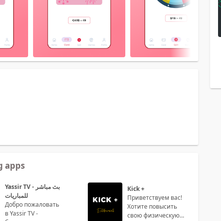
 apps
Yassir TV - بث مباشر
Kick +
للمباريات
Приветствуем вас!
Добро пожаловать
Хотите повысить
в Yassir TV -
свою физическую