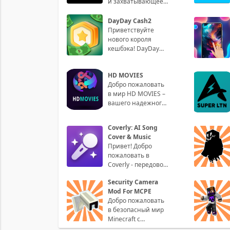
и захватывающее
мобильное
приложение для
DayDay Cash2
просмотра
Приветствуйте
трейлеров филь
нового короля
кешбэка! DayDay
Cash2 – это ваш
проводник в мире
HD MOVIES
нереальных скидок
Добро пожаловать
и кэш
в мир HD MOVIES –
вашего надежного
партнера для
потрясающего
Coverly: AI Song
кинематографического
Cover & Music
о
Привет! Добро
пожаловать в
Coverly - передовое
приложение,
Security Camera
которое открывает
Mod For MCPE
для вас новые
Добро пожаловать
возможнос
в безопасный мир
Minecraft с
приложением