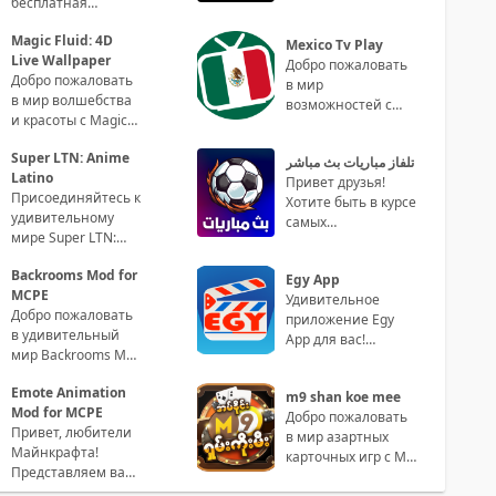
бесплатная
активность и
платформа для
поддерживать
Magic Fluid: 4D
стрима ваших
Mexico Tv Play
здоровый образ
Live Wallpaper
любимых
Добро пожаловать
жизни? То
Добро пожаловать
спортивных
в мир
в мир волшебства
событий на р
возможностей с
и красоты с Magic
Mexico Tv Play –
Fluid: 4D Live
самым
Super LTN: Anime
Wallpaper!
تلفاز مباريات بث مباشر
захватывающим
Latino
Приложение,
Привет друзья!
приложением для
Присоединяйтесь к
которое пр
Хотите быть в курсе
просмотра
удивительному
самых
мире Super LTN:
захватывающих
Anime Latino!
футбольных
Backrooms Mod for
Устали от того, что
Egy App
матчей в мире
MCPE
ваше время на тел
Удивительное
прямо на своем
Добро пожаловать
приложение Egy
смарт
в удивительный
App для вас!
мир Backrooms Mod
Приветствуем вас в
for MCPE! Если вы
мире Egy App -
Emote Animation
являетесь фанатом
m9 shan koe mee
инновационного
Mod for MCPE
игры Minecraft
Добро пожаловать
приложени
Привет, любители
в мир азартных
Майнкрафта!
карточных игр с M9
Представляем вам
Shan Koe Mee!
приложение Emote