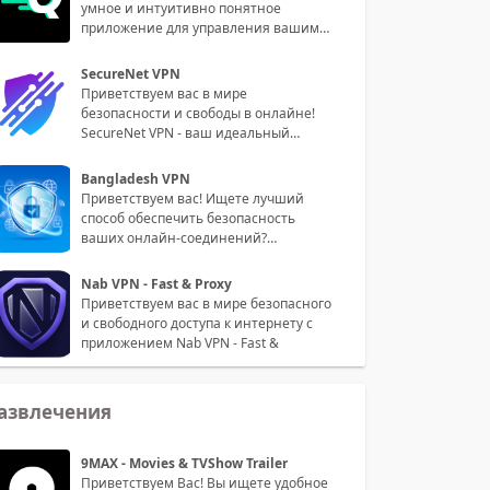
умное и интуитивно понятное
приложение для управления вашими
пин
SecureNet VPN
Приветствуем вас в мире
безопасности и свободы в онлайне!
SecureNet VPN - ваш идеальный
партнер для
Bangladesh VPN
Приветствуем вас! Ищете лучший
способ обеспечить безопасность
ваших онлайн-соединений?
Встречайте на
Nab VPN - Fast & Proxy
Приветствуем вас в мире безопасного
и свободного доступа к интернету с
приложением Nab VPN - Fast &
азвлечения
9MAX - Movies & TVShow Trailer
Приветствуем Вас! Вы ищете удобное