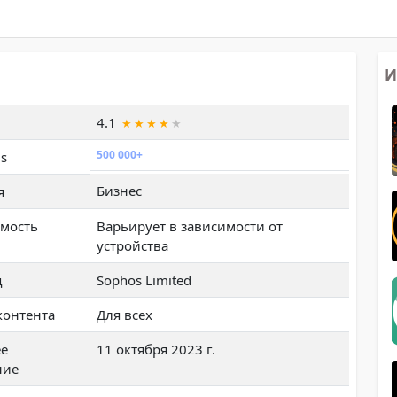
И
4.1
500 000+
s
Бизнес
я
мость
Варьирует в зависимости от
устройства
ц
Sophos Limited
контента
Для всех
ее
11 октября 2023 г.
ние