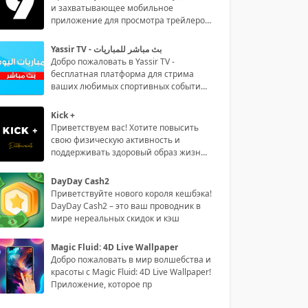
и захватывающее мобильное
приложение для просмотра трейлеров
филь
Yassir TV - بث مباشر للمباريات
Добро пожаловать в Yassir TV -
бесплатная платформа для стрима
ваших любимых спортивных событий
на р
Kick +
Приветствуем вас! Хотите повысить
свою физическую активность и
поддерживать здоровый образ жизни?
То
DayDay Cash2
Приветствуйте нового короля кешбэка!
DayDay Cash2 – это ваш проводник в
мире нереальных скидок и кэш
Magic Fluid: 4D Live Wallpaper
Добро пожаловать в мир волшебства и
красоты с Magic Fluid: 4D Live Wallpaper!
Приложение, которое пр