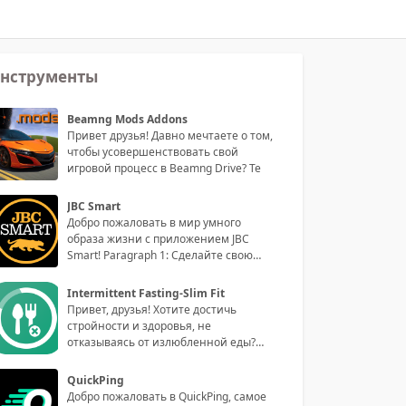
нструменты
Beamng Mods Addons
Привет друзья! Давно мечтаете о том,
чтобы усовершенствовать свой
игровой процесс в Beamng Drive? Те
JBC Smart
Добро пожаловать в мир умного
образа жизни с приложением JBC
Smart! Paragraph 1: Сделайте свою
жизнь
Intermittent Fasting-Slim Fit
Привет, друзья! Хотите достичь
стройности и здоровья, не
отказываясь от излюбленной еды?
Тогда приго
QuickPing
Добро пожаловать в QuickPing, самое