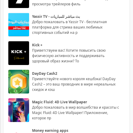
просмотра трейлеров филь
Yassir TV - بث مباشر للمباريات
Добро пожаловать в Yassir TV - бесплатная
платформа для стрима ваших любимых
спортивных событий на р
Kick +
Приветствуем вас! Хотите повысить свою
физическую активность и поддерживать
здоровый образ жизни? То
DayDay Cash2
Приветствуйте нового короля кешбэка! DayDay
Cash2 – это ваш проводник в мире нереальных
скидок и кэш
Magic Fluid: 4D Live Wallpaper
Добро пожаловать в мир волшебства и красоты с
Magic Fluid: 4D Live Wallpaper! Приложение,
которое пр
Money earning apps