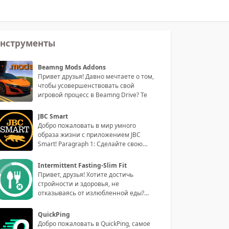
нструменты
Beamng Mods Addons
Привет друзья! Давно мечтаете о том,
чтобы усовершенствовать свой
игровой процесс в Beamng Drive? Те
JBC Smart
Добро пожаловать в мир умного
образа жизни с приложением JBC
Smart! Paragraph 1: Сделайте свою
жизнь
Intermittent Fasting-Slim Fit
Привет, друзья! Хотите достичь
стройности и здоровья, не
отказываясь от излюбленной еды?
Тогда приго
QuickPing
Добро пожаловать в QuickPing, самое