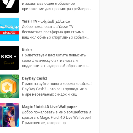
и захватывающее мобильное
приложение для просмотра трейлеров
филь
Yassir TV - بث مباشر للمباريات
Добро пожаловать в Yassir TV -
бесплатная платформа для стрима
ваших любимых спортивных событий
на р
Kick +
Приветствуем вас! Хотите повысить
свою физическую активность и
поддерживать здоровый образ жизни?
То
DayDay Cash2
Приветствуйте нового короля кешбэка!
DayDay Cash2 – это ваш проводник в
мире нереальных скидок и кэш
Magic Fluid: 4D Live Wallpaper
Добро пожаловать в мир волшебства и
красоты с Magic Fluid: 4D Live Wallpaper!
Приложение, которое пр