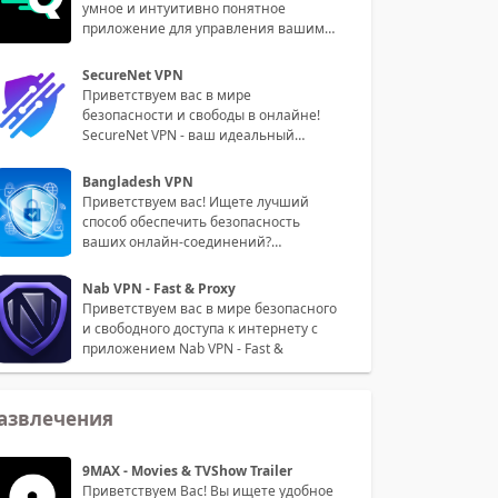
умное и интуитивно понятное
приложение для управления вашими
пин
SecureNet VPN
Приветствуем вас в мире
безопасности и свободы в онлайне!
SecureNet VPN - ваш идеальный
партнер для
Bangladesh VPN
Приветствуем вас! Ищете лучший
способ обеспечить безопасность
ваших онлайн-соединений?
Встречайте на
Nab VPN - Fast & Proxy
Приветствуем вас в мире безопасного
и свободного доступа к интернету с
приложением Nab VPN - Fast &
азвлечения
9MAX - Movies & TVShow Trailer
Приветствуем Вас! Вы ищете удобное