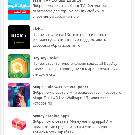
Yassir TV - بث مباشر للمباريات
Добро пожаловать в Yassir TV - бесплатная
платформа для стрима ваших любимых
спортивных событий на р
Kick +
Приветствуем вас! Хотите повысить свою
физическую активность и поддерживать
здоровый образ жизни? То
DayDay Cash2
Приветствуйте нового короля кешбэка! DayDay
Cash2 – это ваш проводник в мире нереальных
скидок и кэш
Magic Fluid: 4D Live Wallpaper
Добро пожаловать в мир волшебства и красоты с
Magic Fluid: 4D Live Wallpaper! Приложение,
которое пр
Money earning apps
Добро пожаловать в Money earning apps! Это
приложение предлагает вам уникальную
возможность зарабаты