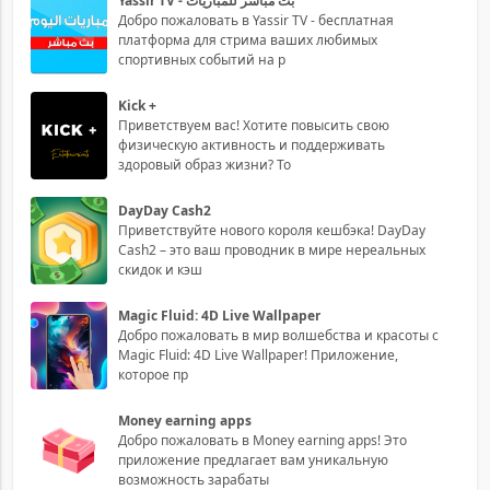
Yassir TV - بث مباشر للمباريات
Добро пожаловать в Yassir TV - бесплатная
платформа для стрима ваших любимых
спортивных событий на р
Kick +
Приветствуем вас! Хотите повысить свою
физическую активность и поддерживать
здоровый образ жизни? То
DayDay Cash2
Приветствуйте нового короля кешбэка! DayDay
Cash2 – это ваш проводник в мире нереальных
скидок и кэш
Magic Fluid: 4D Live Wallpaper
Добро пожаловать в мир волшебства и красоты с
Magic Fluid: 4D Live Wallpaper! Приложение,
которое пр
Money earning apps
Добро пожаловать в Money earning apps! Это
приложение предлагает вам уникальную
возможность зарабаты