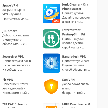
Junk Cleaner - Ora
Space VPN
PhoneMaster
Загрузите Space
Привет, друзья!
VPN - лучшее
Давайте поговорим
приложение для
о том, как вы
защиты вашей
можете улучшить
конфиденциальности
Intermittent
производительность
JBC Smart
и безопасного
Fasting-Slim Fit
своего телефона с
Добро пожаловать
обеспечени
Привет, друзья!
в мир умного
Хотите достичь
образа жизни с
стройности и
приложением JBC
здоровья, не
Smart! Paragraph 1:
отказываясь от
SecureNet VPN
Bangladesh VPN
Сделайте свою
излюбленной еды?
Приветствуем вас в
Приветствуем вас!
жизнь
Тогда приго
мире безопасности
Ищете лучший
и свободы в
способ обеспечить
онлайне! SecureNet
безопасность
VPN - ваш
ваших онлайн-
Fit VPN
Sun VPN
идеальный
соединений?
Описание: Fit VPN -
Добро пожаловать
партнер для
Встречайте на
это надежный и
в мир
инновационный
безграничной
VPN-сервис,
свободы, где ваша
созданный
онлайн-
ZIP RAR Extractor:
MIUI Downloader &
специально для
безопасность и