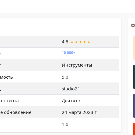
Ф
4.8
10 000+
s
Инструменты
я
мость
5.0
ц
studio21
контента
Для всех
е обновление
24 марта 2023 г.
1.6