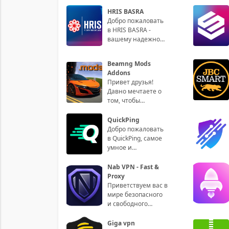
HRIS BASRA
Добро пожаловать
в HRIS BASRA -
вашему надежному
партнеру в
управлении
Beamng Mods
человеческими
Addons
ресурсами! Наше
Привет друзья!
Давно мечтаете о
том, чтобы
усовершенствовать
свой игровой
QuickPing
процесс в Beamng
Добро пожаловать
Drive? Те
в QuickPing, самое
умное и
интуитивно
понятное
Nab VPN - Fast &
приложение для
Proxy
управления
Приветствуем вас в
вашими пин
мире безопасного
и свободного
доступа к
интернету с
Giga vpn