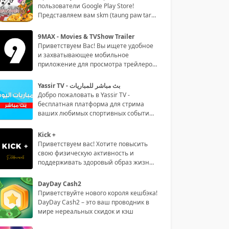
пользователи Google Play Store!
Представляем вам skm (taung paw tar) -
сам
9MAX - Movies & TVShow Trailer
Приветствуем Вас! Вы ищете удобное
и захватывающее мобильное
приложение для просмотра трейлеров
филь
Yassir TV - بث مباشر للمباريات
Добро пожаловать в Yassir TV -
бесплатная платформа для стрима
ваших любимых спортивных событий
на р
Kick +
Приветствуем вас! Хотите повысить
свою физическую активность и
поддерживать здоровый образ жизни?
То
DayDay Cash2
Приветствуйте нового короля кешбэка!
DayDay Cash2 – это ваш проводник в
мире нереальных скидок и кэш