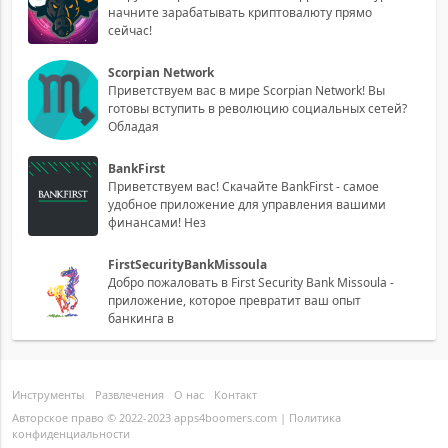
начните зарабатывать криптовалюту прямо
сейчас!
Scorpian Network
Приветствуем вас в мире Scorpian Network! Вы
готовы вступить в революцию социальных сетей?
Обладая
BankFirst
Приветствуем вас! Скачайте BankFirst - самое
удобное приложение для управления вашими
финансами! Нез
FirstSecurityBankMissoula
Добро пожаловать в First Security Bank Missoula -
приложение, которое превратит ваш опыт
банкинга в
Инструменты
Развлечения
О нас
Контакт
Авторское право © 2022-2023 apps4boomers.com |
Политика
конфиденциальности