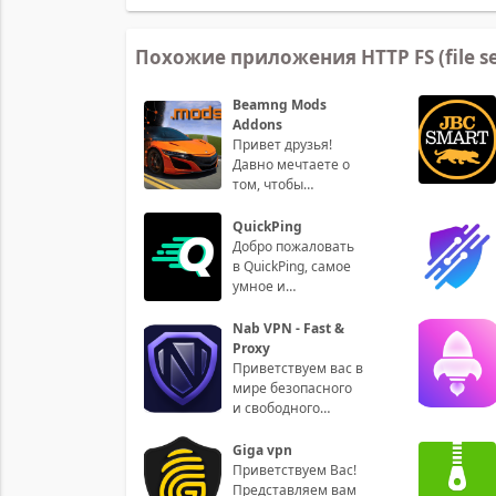
Похожие приложения HTTP FS (file se
Beamng Mods
Addons
Привет друзья!
Давно мечтаете о
том, чтобы
усовершенствовать
свой игровой
QuickPing
процесс в Beamng
Добро пожаловать
Drive? Те
в QuickPing, самое
умное и
интуитивно
понятное
Nab VPN - Fast &
приложение для
Proxy
управления
Приветствуем вас в
вашими пин
мире безопасного
и свободного
доступа к
интернету с
Giga vpn
приложением Nab
Приветствуем Вас!
VPN - Fast &
Представляем вам