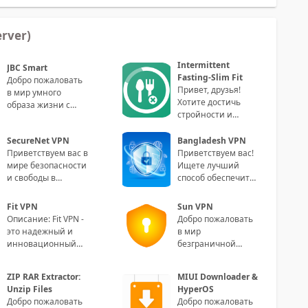
rver)
Intermittent
JBC Smart
Fasting-Slim Fit
Добро пожаловать
Привет, друзья!
в мир умного
Хотите достичь
образа жизни с
стройности и
приложением JBC
здоровья, не
Smart! Paragraph 1:
отказываясь от
SecureNet VPN
Bangladesh VPN
Сделайте свою
излюбленной еды?
Приветствуем вас в
Приветствуем вас!
жизнь
Тогда приго
мире безопасности
Ищете лучший
и свободы в
способ обеспечить
онлайне! SecureNet
безопасность
VPN - ваш
ваших онлайн-
Fit VPN
Sun VPN
идеальный
соединений?
Описание: Fit VPN -
Добро пожаловать
партнер для
Встречайте на
это надежный и
в мир
инновационный
безграничной
VPN-сервис,
свободы, где ваша
созданный
онлайн-
ZIP RAR Extractor:
MIUI Downloader &
специально для
безопасность и
Unzip Files
HyperOS
пользователей
конфиденциальность
Добро пожаловать
Добро пожаловать
являю