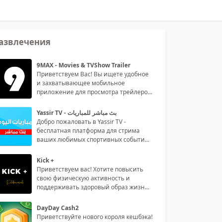
азвлечения
9MAX - Movies & TVShow Trailer
Приветствуем Вас! Вы ищете удобное
и захватывающее мобильное
приложение для просмотра трейлеров
филь
Yassir TV - بث مباشر للمباريات
Добро пожаловать в Yassir TV -
бесплатная платформа для стрима
ваших любимых спортивных событий
на р
Kick +
Приветствуем вас! Хотите повысить
свою физическую активность и
поддерживать здоровый образ жизни?
То
DayDay Cash2
Приветствуйте нового короля кешбэка!