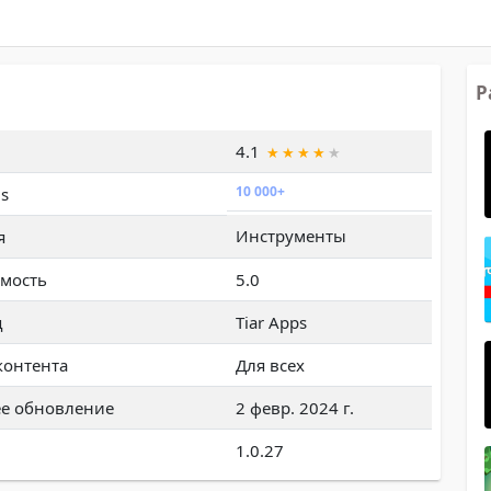
Р
4.1
10 000+
s
Инструменты
я
мость
5.0
ц
Tiar Apps
контента
Для всех
е обновление
2 февр. 2024 г.
1.0.27