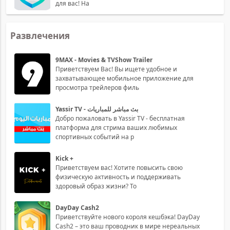
для вас! На
Развлечения
9MAX - Movies & TVShow Trailer
Приветствуем Вас! Вы ищете удобное и
захватывающее мобильное приложение для
просмотра трейлеров филь
Yassir TV - بث مباشر للمباريات
Добро пожаловать в Yassir TV - бесплатная
платформа для стрима ваших любимых
спортивных событий на р
Kick +
Приветствуем вас! Хотите повысить свою
физическую активность и поддерживать
здоровый образ жизни? То
DayDay Cash2
Приветствуйте нового короля кешбэка! DayDay
Cash2 – это ваш проводник в мире нереальных