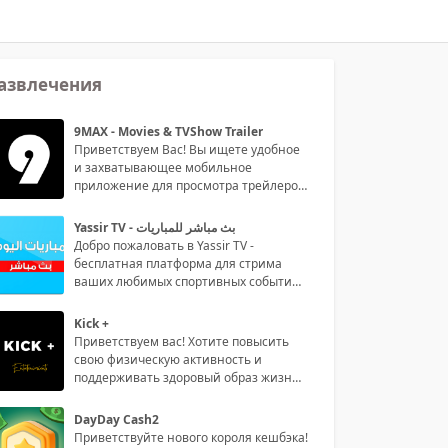
азвлечения
9MAX - Movies & TVShow Trailer
Приветствуем Вас! Вы ищете удобное
и захватывающее мобильное
приложение для просмотра трейлеров
филь
Yassir TV - بث مباشر للمباريات
Добро пожаловать в Yassir TV -
бесплатная платформа для стрима
ваших любимых спортивных событий
на р
Kick +
Приветствуем вас! Хотите повысить
свою физическую активность и
поддерживать здоровый образ жизни?
То
DayDay Cash2
Приветствуйте нового короля кешбэка!