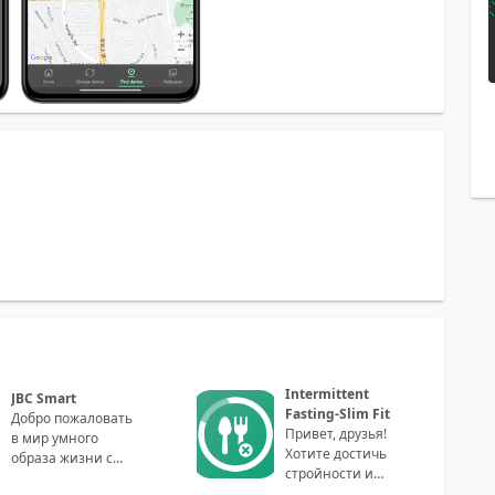
Intermittent
JBC Smart
Fasting-Slim Fit
Добро пожаловать
Привет, друзья!
в мир умного
Хотите достичь
образа жизни с
стройности и
приложением JBC
здоровья, не