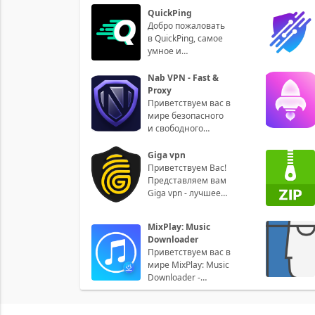
свой игровой
QuickPing
процесс в Beamng
Добро пожаловать
Drive? Те
в QuickPing, самое
умное и
интуитивно
понятное
Nab VPN - Fast &
приложение для
Proxy
управления
Приветствуем вас в
вашими пин
мире безопасного
и свободного
доступа к
интернету с
Giga vpn
приложением Nab
Приветствуем Вас!
VPN - Fast &
Представляем вам
Giga vpn - лучшее
решение для
защиты вашей
MixPlay: Music
конфиденциальности
Downloader
и о
Приветствуем вас в
мире MixPlay: Music
Downloader -
приложения,
которое станет