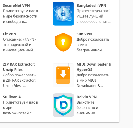
Smart! Paragraph 1:
отказываясь от
SecureNet VPN
Bangladesh VPN
Сделайте свою
излюбленной еды?
Приветствуем вас в
Приветствуем вас!
жизнь
Тогда приго
мире безопасности
Ищете лучший
и свободы в
способ обеспечить
онлайне! SecureNet
безопасность
VPN - ваш
ваших онлайн-
Fit VPN
Sun VPN
идеальный
соединений?
Описание: Fit VPN -
Добро пожаловать
партнер для
Встречайте на
это надежный и
в мир
инновационный
безграничной
VPN-сервис,
свободы, где ваша
созданный
онлайн-
ZIP RAR Extractor:
MIUI Downloader &
специально для
безопасность и
Unzip Files
HyperOS
пользователей
конфиденциальность
Добро пожаловать
Добро пожаловать
являю
в ZIP RAR Extractor:
в мир MIUI
Unzip Files -
Downloader &
надежное и
HyperOS –
удобное
уникального
Sullivan A
Delvin VPN
приложение для
приложения,
Приветствуем вас в
Вы хотите
распаковки фай
созданного
мире
безопасно и
специально для
возможностей с
анонимно
приложением
пользоваться
Sullivan A! Вашему
интернетом? Delvin
вниманию
VPN - это